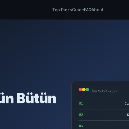
Top Picks
Guide
FAQ
About
top-picks.json
ün Bütün
#1
C
#2
#3