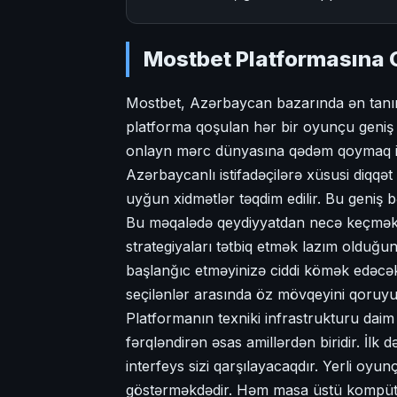
Mostbet Platformasına 
Mostbet, Azərbaycan bazarında ən tanın
platforma qoşulan hər bir oyunçu geniş i
onlayn mərc dünyasına qədəm qoymaq ist
Azərbaycanlı istifadəçilərə xüsusi diqqət 
uyğun xidmətlər təqdim edilir. Bu geni
Bu məqalədə qeydiyyatdan necə keçmək,
strategiyaları tətbiq etmək lazım olduğun
başlanğıc etməyinizə ciddi kömək edəcək
seçilənlər arasında öz mövqeyini qoruyur.
Platformanın texniki infrastrukturu daim y
fərqləndirən əsas amillərdən biridir. İlk
interfeys sizi qarşılayacaqdır. Yerli oy
göstərməkdədir. Həm masa üstü kompüter