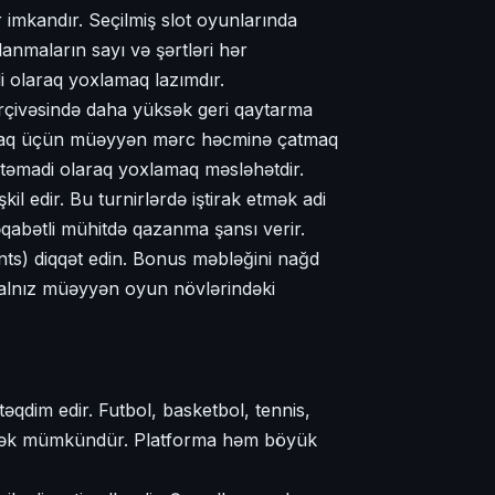
 imkandır. Seçilmiş slot oyunlarında
nmaların sayı və şərtləri hər
olaraq yoxlamaq lazımdır.
ərçivəsində daha yüksək geri qaytarma
l olmaq üçün müəyyən mərc həcminə çatmaq
təmadi olaraq yoxlamaq məsləhətdir.
l edir. Bu turnirlərdə iştirak etmək adi
qabətli mühitdə qazanma şansı verir.
nts) diqqət edin. Bonus məbləğini nağd
yalnız müəyyən oyun növlərindəki
qdim edir. Futbol, basketbol, tennis,
etmək mümkündür. Platforma həm böyük