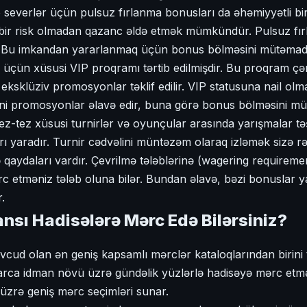
severlər üçün pulsuz fırlanma bonusları da əhəmiyyətli bir
bir risk olmadan qazanc əldə etmək mümkündür. Pulsuz fırla
 Bu imkandan yararlanmaq üçün bonus bölməsini mütəmadi 
r üçün xüsusi VIP proqramı tərtib edilmişdir. Bu proqram ç
və eksklüziv promosyonlar təklif edilir. VIP statusuna nai
ni promosyonlar əlavə edir, buna görə bonus bölməsini mü
z-tez xüsusi turnirlər və oyunçular arasında yarışmalar təşki
 yaradır. Turnir cədvəlini müntəzəm olaraq izləmək sizə rə
qaydaları vardır. Çevrilmə tələblərinə (wagering requireme
etməniz tələb oluna bilər. Bundan əlavə, bəzi bonuslar 
.
nsı Hadisələrə Mərc Edə Bilərsiniz?
d olan ən geniş kapsamlı mərclər kataloqlarından birini tə
nlarca idman növü üzrə gündəlik yüzlərlə hadisəyə mərc 
r üzrə geniş mərc seçimləri sunar.