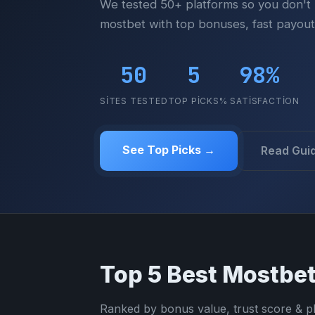
We tested 50+ platforms so you don't 
mostbet with top bonuses, fast payouts 
50
5
98%
SITES TESTED
TOP PICKS
% SATISFACTION
See Top Picks →
Read Gui
Top 5 Best Mostbe
Ranked by bonus value, trust score & p