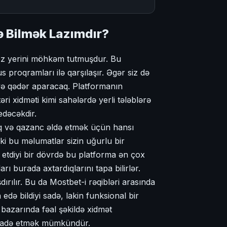
ə Bilmək Lazımdır?
öz yerini möhkəm tutmuşdur. Bu
 proqramları ilə qarşılaşır. Əgər siz də
yə qədər aparacaq. Platformanın
əri xidməti kimi sahələrdə yerli tələblərə
edəcəkdir.
q və qazanc əldə etmək üçün hansı
ki bu məlumatlar sizin uğurlu bir
etdiyi bir dövrdə bu platforma ən çox
ı burada axtardıqlarını tapa bilirlər.
dırılır. Bu da Mostbet-i rəqibləri arasında
edə bildiyi sadə, lakin funksional bir
 bazarında fəal şəkildə xidmət
tifadə etmək mümkündür.