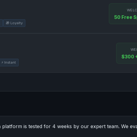
WEL
50 Free S
t
🎁 Loyalty
WE
$300 +
⚡ Instant
platform is tested for 4 weeks by our expert team. We eval