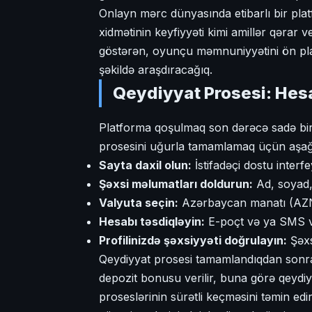
Onlayn mərc dünyasında etibarlı bir platf
xidmətinin keyfiyyəti kimi amillər qərar
göstərən, oyunçu məmnuniyyətini ön plan
şəkildə araşdıracağıq.
Qeydiyyat Prosesi: He
Platforma qoşulmaq son dərəcə sadə bir
prosesini uğurla tamamlamaq üçün aşağıd
Sayta daxil olun:
İstifadəçi dostu inter
Şəxsi məlumatları doldurun:
Ad, soyad,
Valyuta seçin:
Azərbaycan manatı (AZN) 
Hesabı təsdiqləyin:
E-poçt və ya SMS va
Profilinizdə şəxsiyyəti doğrulayın:
Şəxs
Qeydiyyat prosesi tamamlandıqdan sonra d
depozit bonusu verilir, buna görə qeydi
proseslərinin sürətli keçməsini təmin edi