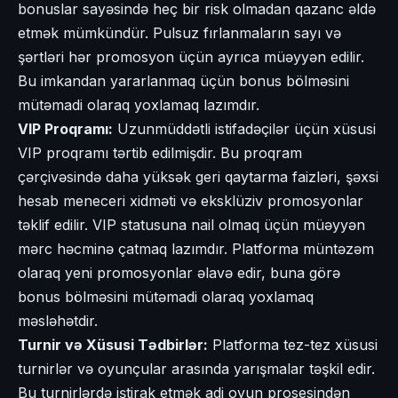
bonuslar sayəsində heç bir risk olmadan qazanc əldə
etmək mümkündür. Pulsuz fırlanmaların sayı və
şərtləri hər promosyon üçün ayrıca müəyyən edilir.
Bu imkandan yararlanmaq üçün bonus bölməsini
mütəmadi olaraq yoxlamaq lazımdır.
VIP Proqramı:
Uzunmüddətli istifadəçilər üçün xüsusi
VIP proqramı tərtib edilmişdir. Bu proqram
çərçivəsində daha yüksək geri qaytarma faizləri, şəxsi
hesab meneceri xidməti və eksklüziv promosyonlar
təklif edilir. VIP statusuna nail olmaq üçün müəyyən
mərc həcminə çatmaq lazımdır. Platforma müntəzəm
olaraq yeni promosyonlar əlavə edir, buna görə
bonus bölməsini mütəmadi olaraq yoxlamaq
məsləhətdir.
Turnir və Xüsusi Tədbirlər:
Platforma tez-tez xüsusi
turnirlər və oyunçular arasında yarışmalar təşkil edir.
Bu turnirlərdə iştirak etmək adi oyun prosesindən