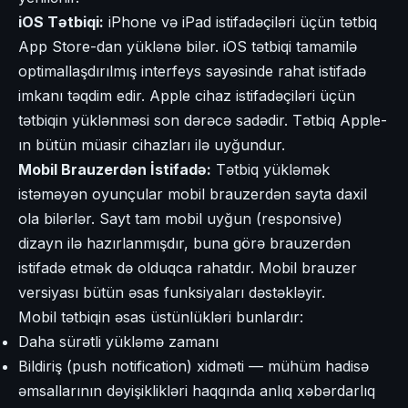
iOS Tətbiqi:
iPhone və iPad istifadəçiləri üçün tətbiq
App Store-dan yüklənə bilər. iOS tətbiqi tamamilə
optimallaşdırılmış interfeys sayəsinde rahat istifadə
imkanı təqdim edir. Apple cihaz istifadəçiləri üçün
tətbiqin yüklənməsi son dərəcə sadədir. Tətbiq Apple-
ın bütün müasir cihazları ilə uyğundur.
Mobil Brauzerdən İstifadə:
Tətbiq yükləmək
istəməyən oyunçular mobil brauzerdən sayta daxil
ola bilərlər. Sayt tam mobil uyğun (responsive)
dizayn ilə hazırlanmışdır, buna görə brauzerdən
istifadə etmək də olduqca rahatdır. Mobil brauzer
versiyası bütün əsas funksiyaları dəstəkləyir.
Mobil tətbiqin əsas üstünlükləri bunlardır:
Daha sürətli yükləmə zamanı
Bildiriş (push notification) xidməti — mühüm hadisə
əmsallarının dəyişiklikləri haqqında anlıq xəbərdarlıq