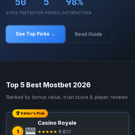
50
5
98%
SITES TESTED
TOP PICKS
% SATISFACTION
See Top Picks →
Read Guide
Top 5 Best Mostbet 2026
Ranked by bonus value, trust score & player reviews
🏆 Editor's Pick
Casino Royale
🎰
1
★★★★★
9.8
/10