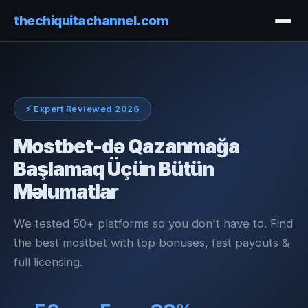
thechiquitachannel.com
⚡ Expert Reviewed 2026
Mostbet-də Qazanmağa
Başlamaq Üçün Bütün
Məlumatlar
We tested 50+ platforms so you don't have to. Find
the best mostbet with top bonuses, fast payouts &
full licensing.