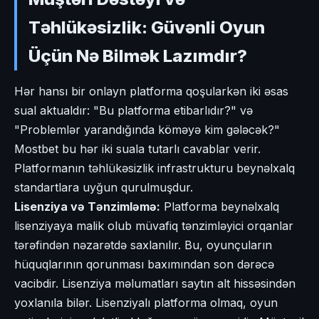
Təhlükəsizlik: Güvənli Oyun
Üçün Nə Bilmək Lazımdır?
Hər hansı bir onlayn platforma qoşularkən iki əsas
sual aktualdır: "Bu platforma etibarlıdır?" və
"Problemlər yarandığında köməyə kim gələcək?"
Mostbet bu hər iki suala tutarlı cavablar verir.
Platformanın təhlükəsizlik infrastrukturu beynəlxalq
standartlara uyğun qurulmuşdur.
Lisenziya və Tənzimləmə:
Platforma beynəlxalq
lisenziyaya malik olub müvafiq tənzimləyici orqanlar
tərəfindən nəzarətdə saxlanılır. Bu, oyunçuların
hüquqlarının qorunması baxımından son dərəcə
vacibdir. Lisenziya məlumatları saytın alt hissəsindən
yoxlanıla bilər. Lisenziyalı platforma olmaq, oyun