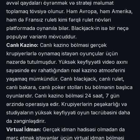
əvvəl qaydaları öyrənmək və strateji məlumat
toplamaq tövsiyə olunur. Həm Avropa, həm Amerika,
həm də Fransız ruleti kimi fərqli rulet növləri
platformada oynanıla bilər. Blackjack-in isə bir neçə
populyar variantı mövcuddur.
Canlı Kazino:
Canlı kazino bölməsi gerçək
krupiyerlərlə oynamaq istəyən oyunçular üçün
nəzərdə tutulmuşdur. Yüksək keyfiyyətli video axını
sayəsinde ev rahatlığından real kazino atmosferini
yaşamaq mümkündür. Canlı blackjack, canlı rulet,
canlı bakara, canlı poker stolları bu bölmənin başlıca
oyunlarıdır. Canlı kazino bölməsi 24 saat, 7 gün
ərzində operasiya edir. Krupiyerlərin peşəkarlığı və
studiyaların yüksək keyfiyyəti oyun təcrübəsini daha
da zənginləşdirir.
Virtual İdman:
Gerçək idman hadisəsi olmadan da
mərc etmək istəyənlər üçün virtual idman bölməsi