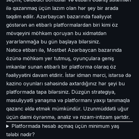
ilə qazanmaq üçün lazım olan hər şey bir arada
təqdim edilir. Azərbaycan bazarında fəaliyyət
göstərən ən etibarlı platformalardan biri kimi öz
mövqeyini möhkəm qoruyan bu xidmətdən
yararlanmağa bu gün başlaya bilərsiniz.
Nəticə etibarı ilə, Mostbet Azərbaycan bazarında
özünə möhkəm yer tutmuş, oyunçulara geniş
imkanlar sunan etibarlı bir platforma olaraq öz
fəaliyyətini davam etdirir. İstər idman mərci, istərsə də
kazino oyunları sahəsində axtardığınız hər şeyi bu
platformada tapa bilərsiniz. Düzgün strategiya,
məsuliyyətli yanaşma və platformanı yaxşı tanımaqla
qazanc əldə etmək mümkündür. Uzunmüddətli uğur
üçün daimi öyrənmə, analiz və nizam-intizam şərtdir.
Platformada hesab açmaq üçün minimum yaş
tələbi nədir?