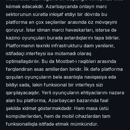
kömək edəcəkdir. Azərbaycanda onlayn mərc
sektorunun sürətlə inkişaf etdiyi bir dövrdə bu
platforma ən çox seçilənlər arasında öz mövqeyini
qoruyur. İstər idman mərci həvəskarları, istərsə də
kazino oyunçuları burada axtardıqlarını tapa bilirlər.
Platformanın texniki infrastrukturu daim yenilənir,
istifadəçi interfeysi isə mütəmadi olaraq
optimallaşdırılır. Bu da Mostbet-i rəqibləri arasında
fərqləndirən əsas amillərdən biridir. İlk dəfə platforma
qoşulan oyunçuların belə asanlıqla naviqasiya edə
bildiyi sadə, lakin funksional bir interfeys sizi
qarşılayacaqdır. Yerli oyunçuların ehtiyaclarını nəzərə
alan bu platforma, Azərbaycan bazarında fəal
şəkildə xidmət göstərməkdədir. Həm masa üstü
kompüterlərdən, həm də mobil cihazlardan tam
funksionallıqla istifadə etmək mümkündür.