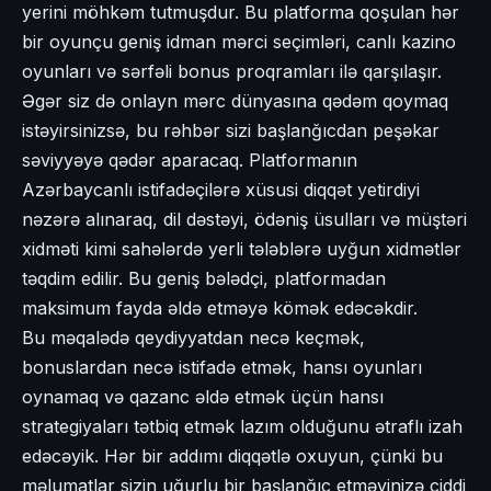
yerini möhkəm tutmuşdur. Bu platforma qoşulan hər
bir oyunçu geniş idman mərci seçimləri, canlı kazino
oyunları və sərfəli bonus proqramları ilə qarşılaşır.
Əgər siz də onlayn mərc dünyasına qədəm qoymaq
istəyirsinizsə, bu rəhbər sizi başlanğıcdan peşəkar
səviyyəyə qədər aparacaq. Platformanın
Azərbaycanlı istifadəçilərə xüsusi diqqət yetirdiyi
nəzərə alınaraq, dil dəstəyi, ödəniş üsulları və müştəri
xidməti kimi sahələrdə yerli tələblərə uyğun xidmətlər
təqdim edilir. Bu geniş bələdçi, platformadan
maksimum fayda əldə etməyə kömək edəcəkdir.
Bu məqalədə qeydiyyatdan necə keçmək,
bonuslardan necə istifadə etmək, hansı oyunları
oynamaq və qazanc əldə etmək üçün hansı
strategiyaları tətbiq etmək lazım olduğunu ətraflı izah
edəcəyik. Hər bir addımı diqqətlə oxuyun, çünki bu
məlumatlar sizin uğurlu bir başlanğıc etməyinizə ciddi