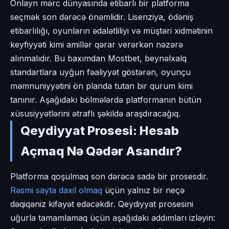
Onlayn mərc dünyasında etibarlı bir platforma
seçmək son dərəcə önəmlidir. Lisenziya, ödəniş
etibarlılığı, oyunların ədalətliliyi və müştəri xidmətinin
keyfiyyəti kimi amillər qərar verərkən nəzərə
alınmalıdır. Bu baxımdan Mostbet, beynəlxalq
standartlara uyğun fəaliyyət göstərən, oyunçu
məmnuniyyətini ön planda tutan bir qurum kimi
tanınır. Aşağıdakı bölmələrdə platformanın bütün
xüsusiyyətlərini ətraflı şəkildə araşdıracağıq.
Qeydiyyat Prosesi: Hesab
Açmaq Nə Qədər Asandır?
Platforma qoşulmaq son dərəcə sadə bir prosesdir.
Rəsmi sayta daxil olmaq
üçün yalnız bir neçə
dəqiqəniz kifayət edəcəkdir. Qeydiyyat prosesini
uğurla tamamlamaq üçün aşağıdakı addımları izləyin: